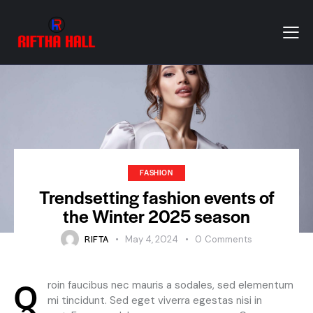
FASHION
Trendsetting fashion events of
the Winter 2025 season
RIFTA
May 4, 2024
0
Comments
Q
roin faucibus nec mauris a sodales, sed elementum
mi tincidunt. Sed eget viverra egestas nisi in