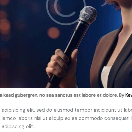
ta kasd gubergren, no sea sanctus est labore et dolore. By
Kev
adipisicing elit, sed do eiusmod tempor incididunt ut lab
llamco laboris nisi ut aliquip ex ea commodo consequat. D
dipiscing elit.