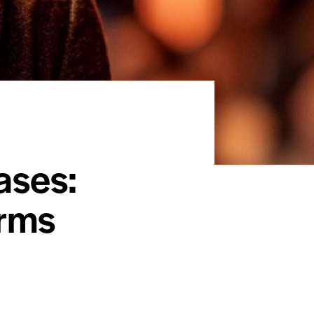
ases:
orms