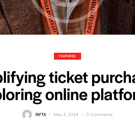
FEATURED
lifying ticket purch
loring online platf
RIFTA
May 3, 2024
0
Comments