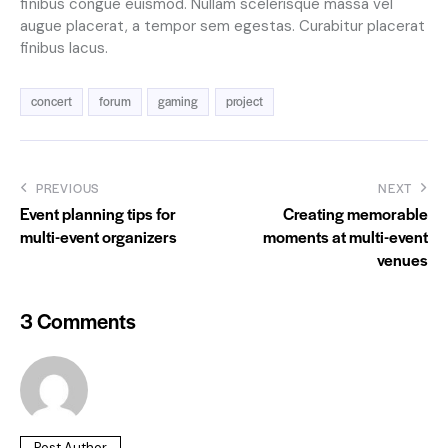
finibus congue euismod. Nullam scelerisque massa vel
augue placerat, a tempor sem egestas. Curabitur placerat
finibus lacus.
concert
forum
gaming
project
PREVIOUS
NEXT
Event planning tips for
Creating memorable
multi-event organizers
moments at multi-event
venues
3 Comments
Post Author