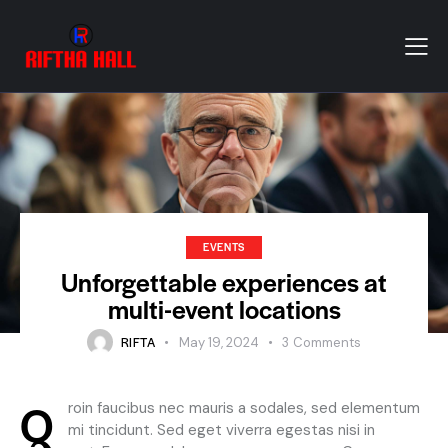
EVENTS
Unforgettable experiences at
multi-event locations
RIFTA
May 19, 2024
3
Comments
Q
roin faucibus nec mauris a sodales, sed elementum
mi tincidunt. Sed eget viverra egestas nisi in